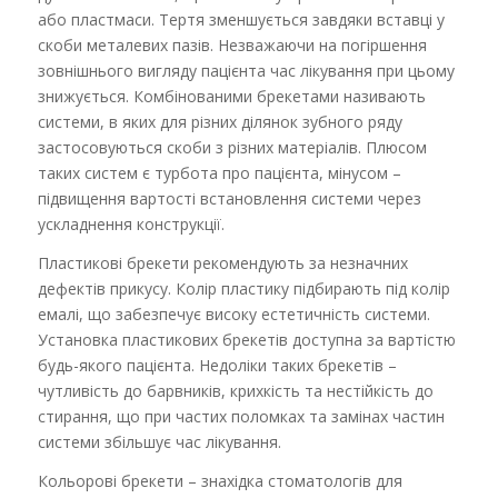
або пластмаси. Тертя зменшується завдяки вставці у
скоби металевих пазів. Незважаючи на погіршення
зовнішнього вигляду пацієнта час лікування при цьому
знижується. Комбінованими брекетами називають
системи, в яких для різних ділянок зубного ряду
застосовуються скоби з різних матеріалів. Плюсом
таких систем є турбота про пацієнта, мінусом –
підвищення вартості встановлення системи через
ускладнення конструкції.
Пластикові брекети рекомендують за незначних
дефектів прикусу. Колір пластику підбирають під колір
емалі, що забезпечує високу естетичність системи.
Установка пластикових брекетів доступна за вартістю
будь-якого пацієнта. Недоліки таких брекетів –
чутливість до барвників, крихкість та нестійкість до
стирання, що при частих поломках та замінах частин
системи збільшує час лікування.
Кольорові брекети – знахідка стоматологів для