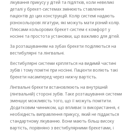
лікування прикусу у дітей та підлітків, коли невеликі
деталі у брекет-системах змінюють ставлення
пацієнтів до цих конструкцій. Колір системі надають
різнокольорові лігатури, які можуть мати різний колір.
Плюсами кольорових брекет-систем є комфорт у
носінні та простота установки, що важливо для дітей.
За розташуванням на зубах брекети поділяються на
вестибулярні та лінгвальні.
Вестибулярні системи кріпляться на видимій частині
зубів і тому помітні при носінні. Пацієнти воліють такі
брекети насамперед через нижчу вартість.
Лінгвальні брекети встановлюють на внутрішній
(лінгвальній) стороні зубів. Таке розташування системи
зменшує можливість того, що її можуть помітити.
Додатковим чинником, що впливає їх використання, є
необхідність виправлення прикусу, який не піддається
стандартному лікуванню. Вони мають більш високу
вартість, порівняно з вестибулярними брекетами, і