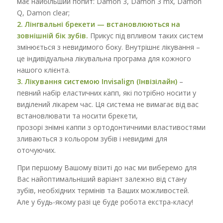
має найбільший попит: Damon 3, Damon 3 mx, Damon
Q, Damon clear;
2. Лінгвальні брекети — встановлюються на
зовнішній бік зубів.
Прикус під впливом таких систем
змінюється з невидимого боку. Внутрішнє лікування –
це індивідуальна лікувальна програма для кожного
нашого клієнта.
3. Лікування системою Invisalign (Інвізілайн)
–
певний набір еластичних капп, які потрібно носити у
виділений лікарем час. Ця система не вимагає від вас
встановлювати та носити брекети,
прозорі знімні каппи з ортодонтичними властивостями
зливаються з кольором зубів і невидимі для
оточуючих.
При першому Вашому візиті до нас ми виберемо для
Вас найоптимальніший варіант залежно від стану
зубів, необхідних термінів та Ваших можливостей.
Але у будь-якому разі це буде робота екстра-класу!