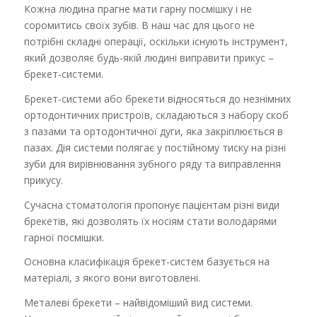
Кожна людина прагне мати гарну посмішку і не
соромитись своїх зубів. В наш час для цього не
потрібні складні операції, оскільки існують інструмент,
який дозволяє будь-якій людині виправити прикус –
брекет-системи.
Брекет-системи або брекети відносяться до незнімних
ортодонтичних пристроїв, складаються з набору скоб
з пазами та ортодонтичної дуги, яка закріплюється в
пазах. Дія системи полягає у постійному тиску на різні
зуби для вирівнювання зубного ряду та виправлення
прикусу.
Сучасна стоматологія пропонує пацієнтам різні види
брекетів, які дозволять їх носіям стати володарями
гарної посмішки.
Основна класифікація брекет-систем базується на
матеріалі, з якого вони виготовлені.
Металеві брекети – найвідоміший вид системи.