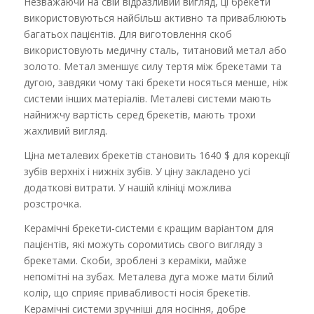
Незважаючи на свій відразливий вигляд, ці брекети
використовуються найбільш активно та приваблюють
багатьох пацієнтів. Для виготовлення скоб
використовують медичну сталь, титановий метал або
золото. Метал зменшує силу тертя між брекетами та
дугою, завдяки чому такі брекети носяться менше, ніж
системи інших матеріалів. Металеві системи мають
найнижчу вартість серед брекетів, мають трохи
жахливий вигляд.
Ціна металевих брекетів становить 1640 $ для корекції
зубів верхніх і нижніх зубів. У ціну закладено усі
додаткові витрати. У нашій клініці можлива
розстрочка.
Керамічні брекети-системи є кращим варіантом для
пацієнтів, які можуть соромитись свого вигляду з
брекетами. Скоби, зроблені з кераміки, майже
непомітні на зубах. Металева дуга може мати білий
колір, що сприяє привабливості носія брекетів.
Керамічні системи зручніші для носіння, добре